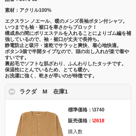
素材：アクリル100%
エクスラン ノエール、暖のメンズ長袖ボタン付シャツ。
いつまでも袖・裾口を寒さからブロック！
構成糸の間にポリエステルを入れることによりゴム編を補
強しているので、袖・裾口が丈夫で長持ち。
静電防止と吸汗・速乾でサラッと爽快、着心地快適。
ボタン3個で半開タイプなので、頭の出し入れが楽で着や
すいです。
裏起毛でソフトな肌ざわり、ふんわりしたタッチです。
保温性にとんでいるため、とても暖か。
お洗濯に強く、乾きが早いのが特徴です。
ラクダ M 在庫1
click to collapse conten
標準価格：\3740
販売価格：
\2618
購入数