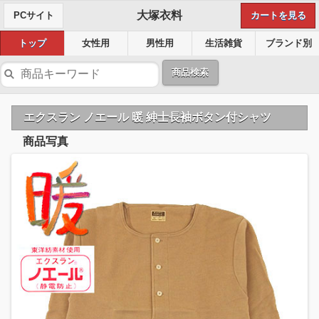
大塚衣料
PCサイト
カートを見る
トップ
女性用
男性用
生活雑貨
ブランド別
商品検索
エクスラン ノエール 暖 紳士長袖ボタン付シャツ
商品写真