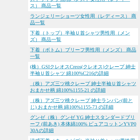
ス） 商品一覧
ランジェリーショーツ女性用（レディース） 商
品一覧
下着（トップ）半袖Ｕ首シャツ男性用（メン
ズ） 商品一覧
下着（ボトム）ブリーフ男性用（メンズ） 商品
一覧
(株）GSIクレオスCreos(クレオス)クレープ 紳士
半袖Ｕ首シャツ 綿100%C216の詳細
（株）アズ三ツ桃クレープ 紳士半袖Ｕ首シャツ
おまかせ柄 綿100%1155-21 の詳細
（株）アズ三ツ桃クレープ 紳士ランパン(前と
じ) おまかせ柄 綿100%1155-73 の詳細
グンゼ（株）グンゼ YG 紳士スタンダードブリ
ーフ (前あき) 本体綿100% ピュアコットンYVP0
30Aの詳細