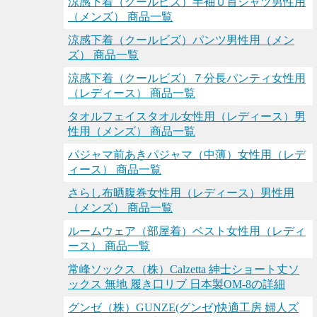
涼感下着（クールビズ）半袖Ｕ首シャツ男性用
（メンズ） 商品一覧
涼感下着（クールビズ）パンツ男性用（メン
ズ） 商品一覧
涼感下着（クールビズ）７分長パンティ女性用
（レディース） 商品一覧
タオルフェイスタオル女性用（レディース）男
性用（メンズ） 商品一覧
パジャマ前あきパジャマ（中薄）女性用（レデ
ィース） 商品一覧
さらし布晒腹巻女性用（レディース）男性用
（メンズ） 商品一覧
ルームウェア（部屋着）ベスト女性用（レディ
ース） 商品一覧
常峰ソックス（株）Calzetta 紳士ショート丈ソ
ックス 無地 履き口リブ 日本製OM-8の詳細
グンゼ（株）GUNZE(グンゼ)快適工房 婦人ズ