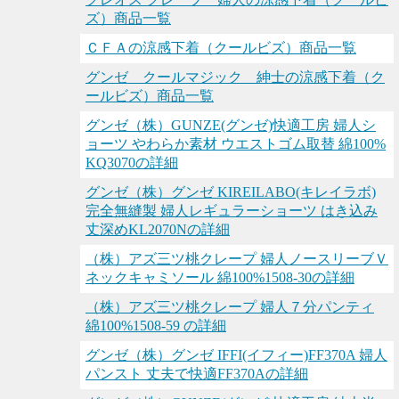
ズ）商品一覧
ＣＦＡの涼感下着（クールビズ）商品一覧
グンゼ クールマジック 紳士の涼感下着（ク
ールビズ）商品一覧
グンゼ（株）GUNZE(グンゼ)快適工房 婦人シ
ョーツ やわらか素材 ウエストゴム取替 綿100%
KQ3070の詳細
グンゼ（株）グンゼ KIREILABO(キレイラボ)
完全無縫製 婦人レギュラーショーツ はき込み
丈深めKL2070Nの詳細
（株）アズ三ツ桃クレープ 婦人ノースリーブＶ
ネックキャミソール 綿100%1508-30の詳細
（株）アズ三ツ桃クレープ 婦人７分パンティ
綿100%1508-59 の詳細
グンゼ（株）グンゼ IFFI(イフィー)FF370A 婦人
パンスト 丈夫で快適FF370Aの詳細