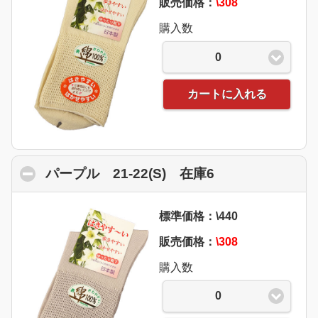
販売価格：
\308
購入数
0
カートに入れる
パープル 21-22(S) 在庫6
click to collaps
標準価格：\440
販売価格：
\308
購入数
0