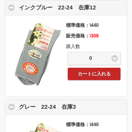
インクブルー 22-24 在庫12
click to coll
標準価格：\440
販売価格：
\308
購入数
0
カートに入れる
グレー 22-24 在庫3
click to collapse con
標準価格：\440