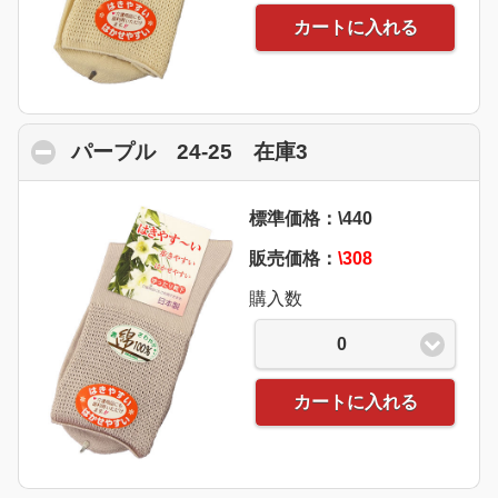
カートに入れる
パープル 24-25 在庫3
click to collapse 
標準価格：\440
販売価格：
\308
購入数
0
カートに入れる