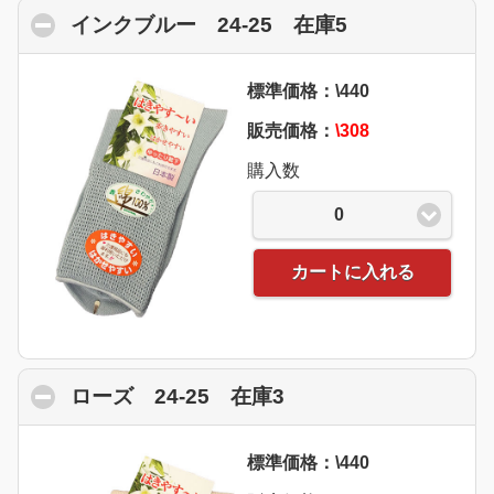
インクブルー 24-25 在庫5
click to colla
標準価格：\440
販売価格：
\308
購入数
0
カートに入れる
ローズ 24-25 在庫3
click to collapse con
標準価格：\440