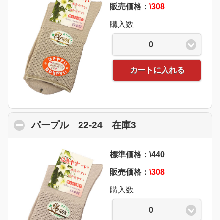
販売価格：
\308
購入数
0
カートに入れる
パープル 22-24 在庫3
click to collapse 
標準価格：\440
販売価格：
\308
購入数
0