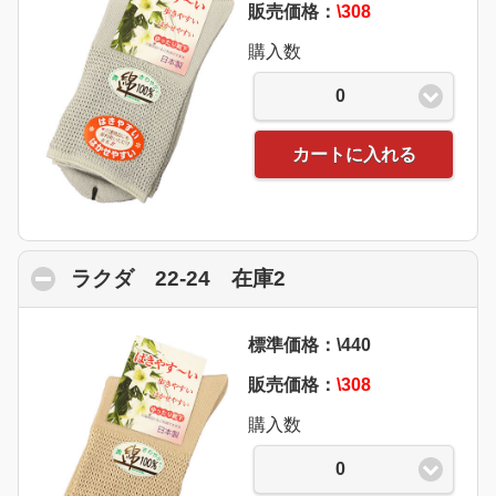
販売価格：
\308
購入数
0
カートに入れる
ラクダ 22-24 在庫2
click to collapse con
標準価格：\440
販売価格：
\308
購入数
0