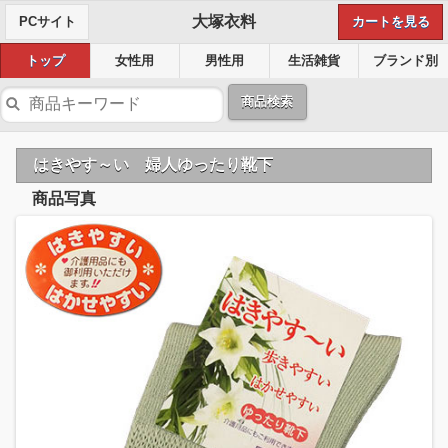
大塚衣料
PCサイト
カートを見る
トップ
女性用
男性用
生活雑貨
ブランド別
商品検索
はきやす～い 婦人ゆったり靴下
商品写真