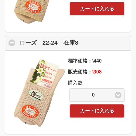
カートに入れる
ローズ 22-24 在庫8
click to collapse con
標準価格：\440
販売価格：
\308
購入数
0
カートに入れる