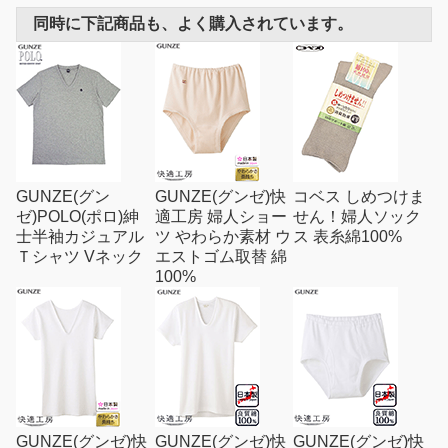
同時に下記商品も、よく購入されています。
GUNZE(グン
GUNZE(グンゼ)快
コベス しめつけま
ゼ)POLO(ポロ)紳
適工房 婦人ショー
せん！婦人ソック
士半袖カジュアル
ツ やわらか素材 ウ
ス 表糸綿100%
Ｔシャツ Vネック
エストゴム取替 綿
100%
GUNZE(グンゼ)快
GUNZE(グンゼ)快
GUNZE(グンゼ)快