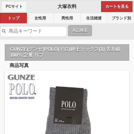
大塚衣料
PCサイト
カートを見る
トップ
女性用
男性用
生活雑貨
ブランド別
商品検索
GUNZE(グンゼ)POLO(ポロ)紳士ソックス(1) 表糸綿
100% 定番 リブ
商品写真