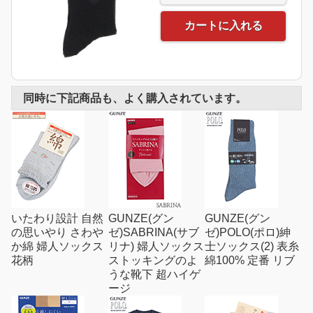
カートに入れる
同時に下記商品も、よく購入されています。
いたわり設計 自然
GUNZE(グン
GUNZE(グン
の思いやり さわや
ゼ)SABRINA(サブ
ゼ)POLO(ポロ)紳
か綿 婦人ソックス
リナ) 婦人ソックス
士ソックス(2) 表糸
花柄
ストッキングのよ
綿100% 定番 リブ
うな靴下 超ハイゲ
ージ