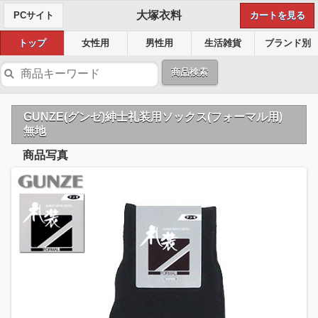
大塚衣料
PCサイト
カートを見る
トップ
女性用
男性用
生活雑貨
ブランド別
商品検索
GUNZE(グンゼ)紳士礼装用ソックス(フォーマル用)
無地
商品写真