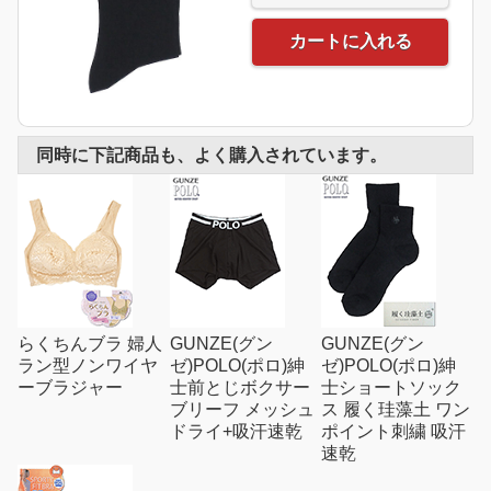
カートに入れる
同時に下記商品も、よく購入されています。
らくちんブラ 婦人
GUNZE(グン
GUNZE(グン
ラン型ノンワイヤ
ゼ)POLO(ポロ)紳
ゼ)POLO(ポロ)紳
ーブラジャー
士前とじボクサー
士ショートソック
ブリーフ メッシュ
ス 履く珪藻土 ワン
ドライ+吸汗速乾
ポイント刺繍 吸汗
速乾