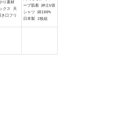
やり素材
ープ肌着 紳士U首
ックス 天
シャツ 綿100%
履き口フリ
日本製 2枚組