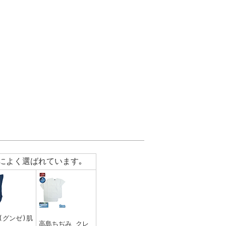
によく選ばれています｡
E(グンゼ)肌
高島ちぢみ クレ