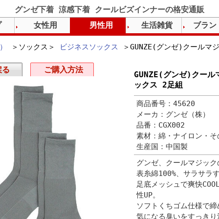
グンゼ下着 涼感下着 クールビズインナーの格安通販
プ
女性用
男性用
生活雑貨
ブラン
）
＞ソックス＞
ビジネスソックス
＞GUNZE(グンゼ)クールマ
戻る
ご購入方法
GUNZE(グンゼ)クー
ックス 2足組
商品番号：45620
メーカ：グンゼ（株）
品番：CGX002
素材：綿・ナイロン・そ
生産国：中国製
グンゼ、クールマジック
表糸綿100%、サラサラ
足底メッシュで爽快CO
性UP。
ソフトくちゴム仕様で締
気になる臭いをすっきり