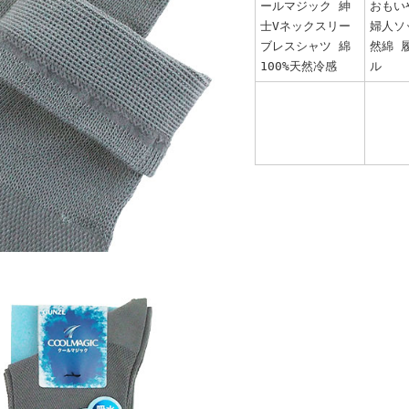
ールマジック 紳
おもい
士Vネックスリー
婦人ソ
ブレスシャツ 綿
然綿 
100%天然冷感
ル