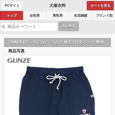
大塚衣料
PCサイト
カートを見る
トップ
女性用
男性用
生活雑貨
ブランド別
商品検索
GUNZE(グンゼ)コムシコムサ 紳士7分丈パンツ 無地
商品写真