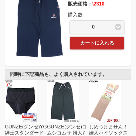
販売価格：
\2310
購入数
0
カートに入れる
同時に下記商品も、よく購入されています。
GUNZE(グンゼ)YG
GUNZE(グンゼ)コ
しめつけません！
紳士スタンダード
ムシコムサ 婦人7
婦人ハイソックス