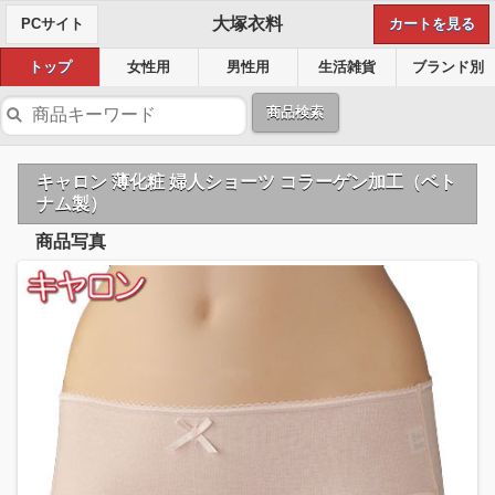
大塚衣料
PCサイト
カートを見る
トップ
女性用
男性用
生活雑貨
ブランド別
商品検索
キャロン 薄化粧 婦人ショーツ コラーゲン加工（ベト
ナム製）
商品写真