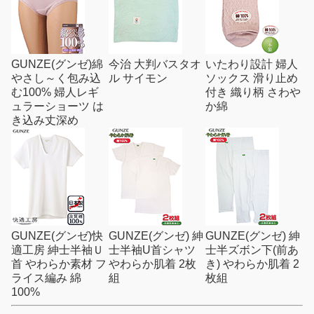
GUNZE(グンゼ)綿
今治 大判バスタオ
いたわり設計 婦人
やさし～く包み込
ル サイモン
ソックス 滑り止め
む100% 婦人レギ
付き 織り柄 さわや
ュラーショーツ は
か綿
き込み丈深め
GUNZE(グンゼ)快
GUNZE(グンゼ) 紳
GUNZE(グンゼ) 紳
適工房 紳士半袖Ｕ
士半袖U首シャツ
士半ズボン下(前あ
首 やわらか素材 フ
やわらか肌着 2枚
き) やわらか肌着 2
ライス編み 綿
組
枚組
100%