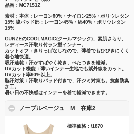
品番：MC7153Z
素材：本体：レーヨン60%・ナイロン25%・ポリウレタン
15% 脇パッド部：レーヨン45%・綿40%・ポリウレタン
15%
GUNZEのCOOLMAGIC(クールマジック)、素肌さらり、
レディース汗取り付ラン型インナー。
カットオフ：きりっぱなしなので、薄着でもひびきにくく
着心地快適。
吸汗速乾：汗がすばやく乾き、べたつきを軽減。
UVカット機能：薄いインナー生地でも紫外線をカット。
UVカット率90%以上。
脇汗対策：汗取りパッド付きで、汗ジミ対策も。抗菌防臭
加工。
暑い日の不快感はインナーを着て軽減できます。
ノーブルベージュ M 在庫2
click to colla
標準価格：\1870