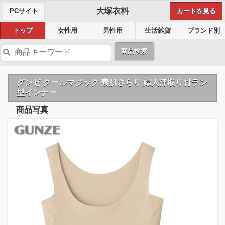
大塚衣料
PCサイト
カートを見る
トップ
女性用
男性用
生活雑貨
ブランド別
商品検索
グンゼ クールマジック 素肌さらり 婦人汗取り付ラン
型インナー
商品写真