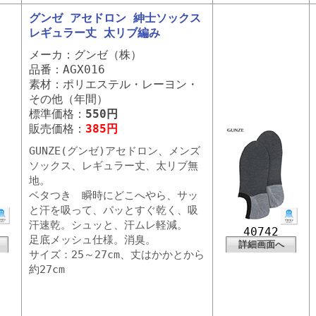
グンゼ アセドロン 紳士ソックス
レギュラー丈 太リブ編み
メーカ：グンゼ（株）
品番：AGX016
素材：ポリエステル・レーヨン・
その他（年間）
標準価格：
550円
販売価格：
385円
GUNZE(グンゼ)アセドロン、メンズ
ソックス、レギュラー丈、太リブ無
地。
ベタつき 瞬時にどこへやら、サッ
と汗を吸って、パッとすぐ乾く、吸
汗速乾。シュッと、汗ムレ軽減。
40742
足底メッシュ仕様。消臭。
詳細画面へ
サイズ：25～27cm、丈はかかとから
約27cm