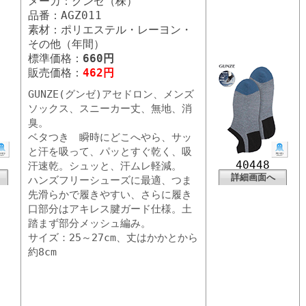
メーカ：グンゼ（株）
品番：AGZ011
素材：ポリエステル・レーヨン・
その他（年間）
標準価格：
660円
販売価格：
462円
GUNZE(グンゼ)アセドロン、メンズ
ソックス、スニーカー丈、無地、消
臭。
ベタつき 瞬時にどこへやら、サッ
と汗を吸って、パッとすぐ乾く、吸
40448
汗速乾。シュッと、汗ムレ軽減。
詳細画面へ
ハンズフリーシューズに最適、つま
先滑らかで履きやすい、さらに履き
口部分はアキレス腱ガード仕様。土
踏まず部分メッシュ編み。
サイズ：25～27cm、丈はかかとから
約8cm