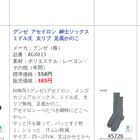
グンゼ アセドロン 紳士ソックス
ミドル丈 太リブ 足底かのこ
メーカ：グンゼ（株）
品番：AGX015
素材：ポリエステル・レーヨン・
その他（年間）
標準価格：
550円
販売価格：
385円
GUNZE(グンゼ)アセドロン、メンズ
カジュアルソックス、ミドル丈、太
リブ無地、足底かのこ。
アセドロン～べたつき瞬時にどこへ
やら～。
サッと汗を吸って、パッとすぐ乾
く。シュっと、汗ムレ軽減。
45726
サイズ：25～27cm、丈はかかとから