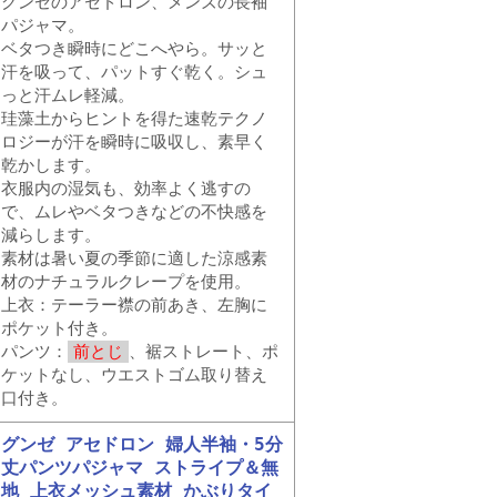
グンゼのアセドロン、メンズの長袖
パジャマ。
ベタつき瞬時にどこへやら。サッと
汗を吸って、パットすぐ乾く。シュ
っと汗ムレ軽減。
珪藻土からヒントを得た速乾テクノ
ロジーが汗を瞬時に吸収し、素早く
乾かします。
衣服内の湿気も、効率よく逃すの
で、ムレやベタつきなどの不快感を
減らします。
素材は暑い夏の季節に適した涼感素
材のナチュラルクレープを使用。
上衣：テーラー襟の前あき、左胸に
ポケット付き。
パンツ：
前とじ
、裾ストレート、ポ
ケットなし、ウエストゴム取り替え
口付き。
グンゼ アセドロン 婦人半袖・5分
丈パンツパジャマ ストライプ＆無
地 上衣メッシュ素材 かぶりタイ