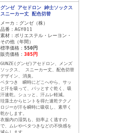
グンゼ アセドロン 紳士ソックス
スニーカー丈 配色切替
メーカ：グンゼ（株）
品番：AGY011
素材：ポリエステル・レーヨン・
その他（年間）
標準価格：
550円
販売価格：
385円
GUNZE(グンゼ)アセドロン、メンズ
ソックス、 スニーカー丈、配色切替
デザイン、消臭。
ベタつき 瞬時にどこへやら、サッ
と汗を吸って、パッとすぐ乾く、吸
汗速乾。シュッと、汗ムレ軽減。
珪藻土からヒントを得た速乾テクノ
ロジーが汗を瞬時に吸収し、素早く
乾かします。
衣服内の湿気も、効率よく逃すの
で、ムレやベタつきなどの不快感を
減らします。