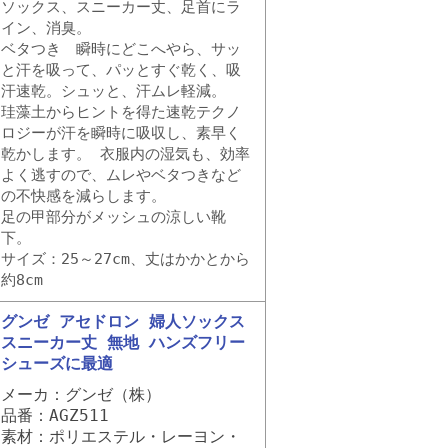
ソックス、スニーカー丈、足首にラ
イン、消臭。
ベタつき 瞬時にどこへやら、サッ
と汗を吸って、パッとすぐ乾く、吸
汗速乾。シュッと、汗ムレ軽減。
珪藻土からヒントを得た速乾テクノ
ロジーが汗を瞬時に吸収し、素早く
乾かします。 衣服内の湿気も、効率
よく逃すので、ムレやベタつきなど
の不快感を減らします。
足の甲部分がメッシュの涼しい靴
下。
サイズ：25～27cm、丈はかかとから
約8cm
グンゼ アセドロン 婦人ソックス
スニーカー丈 無地 ハンズフリー
シューズに最適
メーカ：グンゼ（株）
品番：AGZ511
素材：ポリエステル・レーヨン・