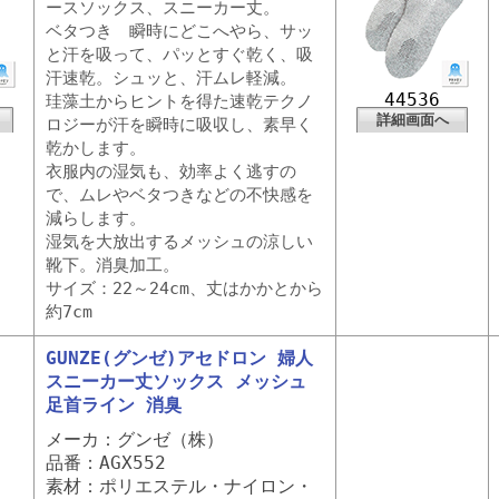
ースソックス、スニーカー丈。
ベタつき 瞬時にどこへやら、サッ
と汗を吸って、パッとすぐ乾く、吸
汗速乾。シュッと、汗ムレ軽減。
44536
珪藻土からヒントを得た速乾テクノ
詳細画面へ
ロジーが汗を瞬時に吸収し、素早く
乾かします。
衣服内の湿気も、効率よく逃すの
で、ムレやベタつきなどの不快感を
減らします。
湿気を大放出するメッシュの涼しい
靴下。消臭加工。
サイズ：22～24cm、丈はかかとから
約7cm
GUNZE(グンゼ)アセドロン 婦人
スニーカー丈ソックス メッシュ
足首ライン 消臭
メーカ：グンゼ（株）
品番：AGX552
素材：ポリエステル・ナイロン・