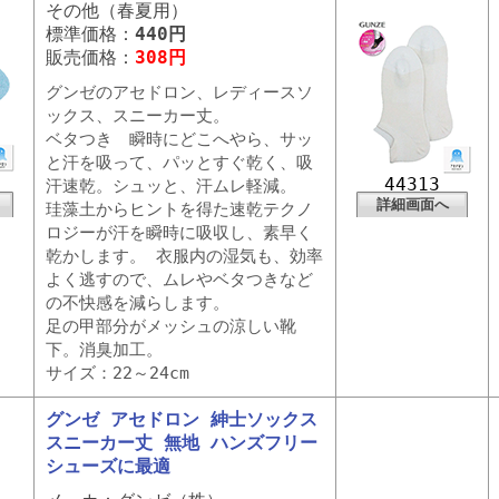
その他（春夏用）
標準価格：
440円
販売価格：
308円
グンゼのアセドロン、レディースソ
ックス、スニーカー丈。
ベタつき 瞬時にどこへやら、サッ
と汗を吸って、パッとすぐ乾く、吸
44313
汗速乾。シュッと、汗ムレ軽減。
詳細画面へ
珪藻土からヒントを得た速乾テクノ
ロジーが汗を瞬時に吸収し、素早く
乾かします。 衣服内の湿気も、効率
よく逃すので、ムレやベタつきなど
の不快感を減らします。
足の甲部分がメッシュの涼しい靴
下。消臭加工。
サイズ：22～24cm
グンゼ アセドロン 紳士ソックス
スニーカー丈 無地 ハンズフリー
シューズに最適