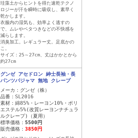
珪藻土からヒントを得た速乾テクノ
ロジーが汗を瞬時に吸収し、素早く
乾かします。
衣服内の湿気も、効率よく逃すの
で、ムレやベタつきなどの不快感を
減らします。
消臭加工。レギュラー丈。足底かの
こ。
サイズ：25～27cm、丈はかかとから
約27cm
グンゼ アセドロン 紳士長袖・長
パンツパジャマ 無地 クレープ
メーカ：グンゼ（株）
品番：SL2016
素材：綿85%・レーヨン10%・ポリ
エステル5%(改質レーヨンナチュラ
ルクレープ)（夏用）
標準価格：
5500円
販売価格：
3850円