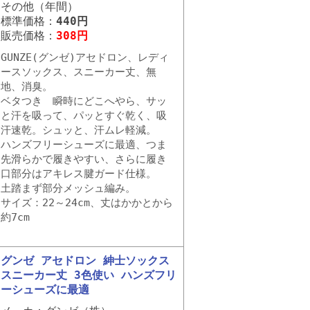
その他（年間）
標準価格：
440円
販売価格：
308円
GUNZE(グンゼ)アセドロン、レディ
ースソックス、スニーカー丈、無
地、消臭。
ベタつき 瞬時にどこへやら、サッ
と汗を吸って、パッとすぐ乾く、吸
汗速乾。シュッと、汗ムレ軽減。
ハンズフリーシューズに最適、つま
先滑らかで履きやすい、さらに履き
口部分はアキレス腱ガード仕様。
土踏まず部分メッシュ編み。
サイズ：22～24cm、丈はかかとから
約7cm
グンゼ アセドロン 紳士ソックス
スニーカー丈 3色使い ハンズフリ
ーシューズに最適