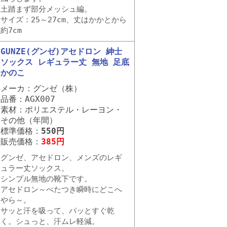
土踏まず部分メッシュ編。
サイズ：25～27cm、丈はかかとから
約7cm
GUNZE(グンゼ)アセドロン 紳士
ソックス レギュラー丈 無地 足底
かのこ
メーカ：グンゼ（株）
品番：AGX007
素材：ポリエステル・レーヨン・
その他（年間）
標準価格：
550円
販売価格：
385円
グンゼ、アセドロン、メンズのレギ
ュラー丈ソックス。
シンプル無地の靴下です。
アセドロン～べたつき瞬時にどこへ
やら～。
サッと汗を吸って、パッとすぐ乾
く。シュっと、汗ムレ軽減。