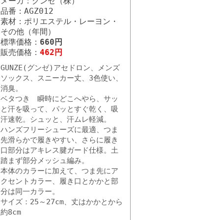
メーカ：グンゼ（株）
品番：AGZ012
素材：ポリエステル・レーヨン・
その他（年間）
標準価格：
660円
販売価格：
462円
GUNZE(グンゼ)アセドロン、メンズ
ソックス、スニーカー丈、3色使い、
消臭。
ベタつき 瞬時にどこへやら、サッ
と汗を吸って、パッとすぐ乾く、吸
汗速乾。シュッと、汗ムレ軽減。
ハンズフリーシューズに最適、つま
先滑らかで履きやすい、さらに履き
口部分はアキレス腱ガード仕様。土
踏まず部分メッシュ編み。
本体のカラーに加えて、つま先にア
クセントカラー、履き口とかかと部
分は同一カラー。
サイズ：25～27cm、丈はかかとから
約8cm