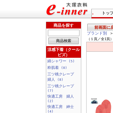
トッ
商品を探す
前画面に
ブランド別
＞
（１頁／全1頁
涼感下着（クール
ビズ）
綿シャワー
(5)
粋肌着
(0)
三ツ桃クレープ
婦人
(8)
三ツ桃クレープ
(7)
快適工房 婦人
(2)
快適工房 紳士
(4)