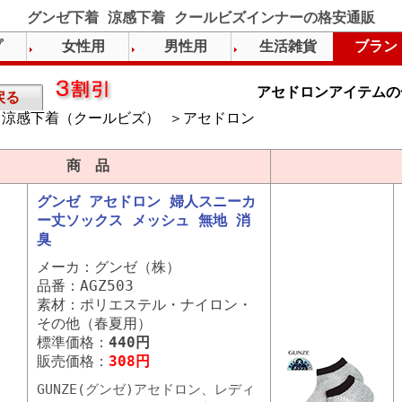
グンゼ下着 涼感下着 クールビズインナーの格安通販
プ
女性用
男性用
生活雑貨
ブラン
アセドロンアイテムの
戻る
涼感下着（クールビズ） ＞アセドロン
）
商 品
グンゼ アセドロン 婦人スニーカ
ー丈ソックス メッシュ 無地 消
臭
メーカ：グンゼ（株）
品番：AGZ503
素材：ポリエステル・ナイロン・
その他（春夏用）
標準価格：
440円
販売価格：
308円
GUNZE(グンゼ)アセドロン、レディ