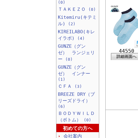
(0)
ＴＡＫＥＺＯ
(0)
Kitemiru(キテミ
ル)
(2)
KIREILABO(キレ
イラボ)
(4)
GUNZE（グン
44550
ゼ） ランジェリ
詳細画面へ
ー
(0)
GUNZE（グン
ゼ） インナー
(1)
ＣＦＡ
(3)
BREEZE DRY（ブ
リーズドライ）
(6)
ＢＯＤＹＷＩＬＤ
（ボトム）
(0)
初めての方へ
会社案内