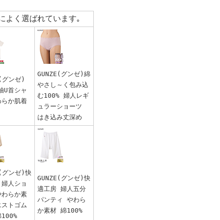
によく選ばれています｡
GUNZE(グンゼ)綿
E(グンゼ)
やさし～く包み込
袖U首シャ
む100% 婦人レギ
わらか肌着
ュラーショーツ
はき込み丈深め
E(グンゼ)快
GUNZE(グンゼ)快
 婦人ショ
適工房 婦人五分
やわらか素
パンティ やわら
エストゴム
か素材 綿100%
100%