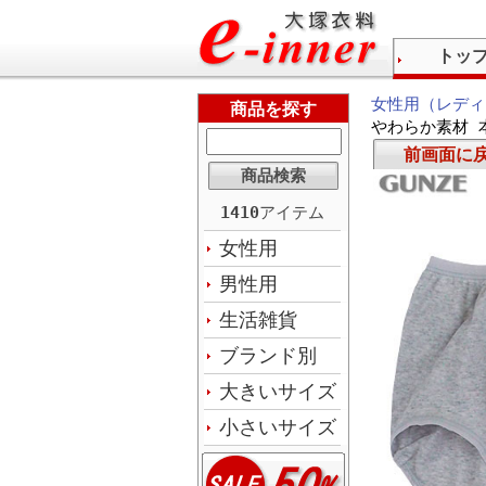
トッ
女性用（レディ
商品を探す
やわらか素材 本
前画面に
1410
アイテム
女性用
男性用
生活雑貨
ブランド別
大きいサイズ
小さいサイズ