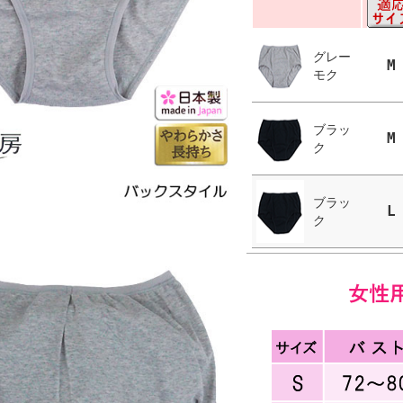
グレー
M
モク
ブラッ
M
ク
ブラッ
L
ク