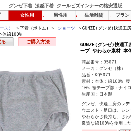
グンゼ下着 涼感下着 クールビズインナーの格安通販
プ
女性用
男性用
生活雑貨
ブラン
ース）
＞下着（ボトム）＞
ショーツ
＞GUNZE(グンゼ)快適工
体綿100%
戻る
ご購入方法
GUNZE(グンゼ)快適
ープ やわらか素材 本体
商品番号：95071
メーカ：グンゼ（株）
品番：KQ5071
素材：本体：綿100% 
10% 裾テープ部：ナイ
生産国：日本製
グンゼ、快適工房のレデ
ウエスト・足口は、シン
やわらかさ長持ち、さわ
良質な綿100%を使用