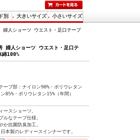
ド別
大きいサイズ
小さいサイズ
房 婦人ショーツ ウエスト・足口テープ
工房 婦人ショーツ ウエスト・足口テ
綿100%
腰テープ部：ナイロン90%・ポリウレタン
ロン85%・ポリウレタン15%（年間）
ィースショーツ。
プルなテープ仕様。
やか抗菌防臭加工。
した日本製のレディースインナーです。