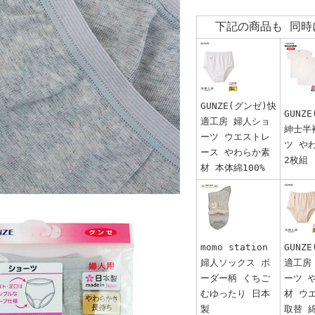
下記の商品も 同時
GUNZE(グンゼ)快
GUNZ
適工房 婦人ショ
紳士半
ーツ ウエストレ
ツ や
ース やわらか素
2枚組
材 本体綿100%
momo station
GUNZ
婦人ソックス ボ
適工房
ーダー柄 くちご
ーツ 
むゆったり 日本
材 ウ
製
取替 綿