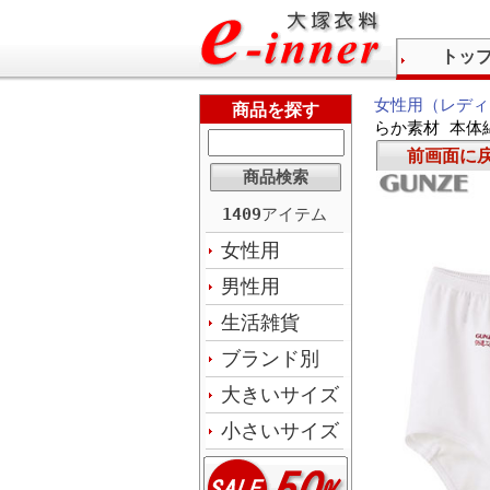
トッ
女性用（レディ
商品を探す
らか素材 本体綿
前画面に
1409
アイテム
女性用
男性用
生活雑貨
ブランド別
大きいサイズ
小さいサイズ