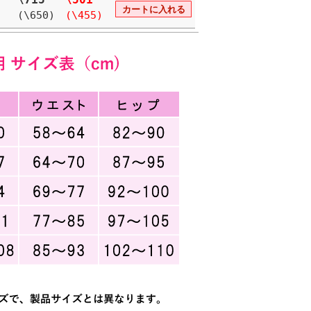
(\650)
(\455)