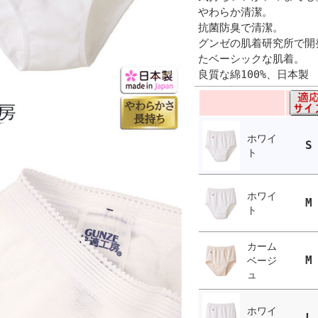
やわらか清潔。
抗菌防臭で清潔。
グンゼの肌着研究所で開
たベーシックな肌着。
良質な綿100%、日本製
ホワイ
S
ト
ホワイ
M
ト
カーム
M
ベージ
ュ
ホワイ
L