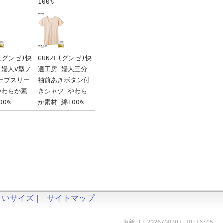
%
100%
E(グンゼ)快
GUNZE(グンゼ)快
 婦人V型ノ
適工房 婦人三分
ーブスリー
袖前あきボタン付
やわらか素
きシャツ やわら
00%
か素材 綿100%
きいサイズ
｜
サイトマップ
更新日：2026/08/07 18:16:05