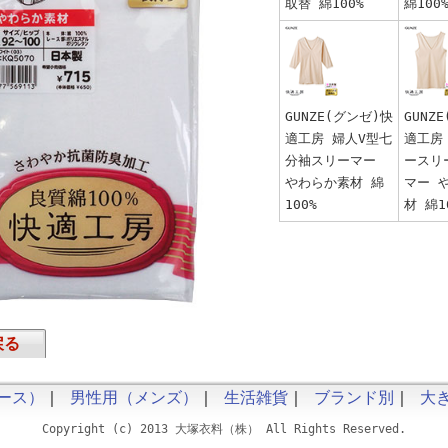
取替 綿100%
綿100
GUNZE(グンゼ)快
GUNZ
適工房 婦人V型七
適工房
分袖スリーマー
ースリ
やわらか素材 綿
マー 
100%
材 綿1
戻る
ース）
｜
男性用（メンズ）
｜
生活雑貨
｜
ブランド別
｜
大
Copyright (c) 2013 大塚衣料（株） All Rights Reserved.