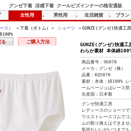
グンゼ下着 涼感下着 クールビズインナーの格安通販
プ
女性用
男性用
生活雑貨
ブラン
ース）
＞下着（ボトム）＞
ショーツ
＞GUNZE(グンゼ)快適工
100%
戻る
ご購入方法
GUNZE(グンゼ)快適
わらか素材 本体綿100
商品番号：96070
メーカ：グンゼ（株）
品番：KQ5070
素材：本体：綿100% 
ームベージュはレース部
生産国：日本製
グンゼ快適工房
レディースのショーツで
ウエストレースゴムでゴ
ムの取り換えはできませ
気持ちいいがいつまでも