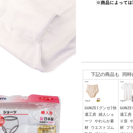
下記の商品も 同時
GUNZE(グンゼ)快
GUNZ
適工房 婦人ショ
適工房
ーツ やわらか素
Ｕ首 
材 ウエストゴム
材 フ