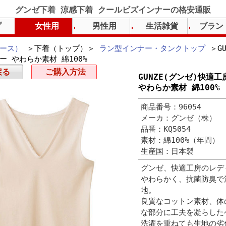
グンゼ下着 涼感下着 クールビズインナーの格安通販
プ
女性用
男性用
生活雑貨
ブラン
ース）
＞下着（トップ）＞
ラン型インナー・タンクトップ
＞GU
ー やわらか素材 綿100%
戻る
ご購入方法
GUNZE(グンゼ)快適
やわらか素材 綿100%
商品番号：96054
メーカ：グンゼ（株）
品番：KQ5054
素材：綿100%（年間）
生産国：日本製
グンゼ、快適工房のレデ
やわらかく、抗菌防臭で
地。
良質なコットン素材、体
な部分に工夫を凝らした
洗濯を重ねても生地の劣