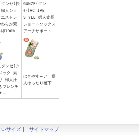
E(グンゼ)快
GUNZE(グン
 婦人ショ
ゼ)ACTIVE
ウエストレ
STYLE 婦人丈長
やわらか素
ショートソックス
綿100%
アーチサポート
E(グンゼ)ク
ジック 素
はきやす～い 婦
り 婦人汗
人ゆったり靴下
きフレンチ
ナー
きいサイズ
｜
サイトマップ