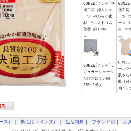
GUNZE(グンゼ)快
GUNZ
適工房 婦人ショ
適工房
ーツ やわらか素
ーツ 
材 ウエストゴム
ース 
取替 綿100%
材 本体
GUNZ
GUNZE(グンゼ)レ
ールマ
ギュラーショーツ
肌さら
ひびきにくい綿
取り付
85% 1分丈
袖イン
戻る
ース）
｜
男性用（メンズ）
｜
生活雑貨
｜
ブランド別
｜
大