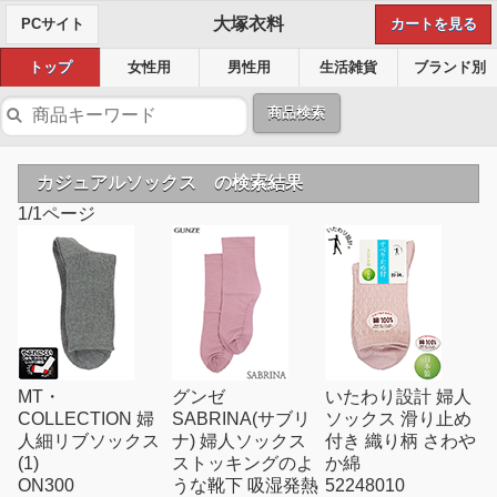
大塚衣料
PCサイト
カートを見る
トップ
女性用
男性用
生活雑貨
ブランド別
商品検索
カジュアルソックス の検索結果
1/1ページ
MT・
グンゼ
いたわり設計 婦人
COLLECTION 婦
SABRINA(サブリ
ソックス 滑り止め
人細リブソックス
ナ) 婦人ソックス
付き 織り柄 さわや
(1)
ストッキングのよ
か綿
ON300
うな靴下 吸湿発熱
52248010