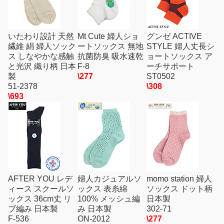
いたわり設計 天然
Mt Cute 婦人ショ
グンゼ ACTIVE
繊維 絹 婦人ソック
ートソックス 無地
STYLE 婦人丈長シ
ス しなやかな感触
抗菌防臭 吸水速乾
ョートソックス ア
と光沢 織り柄 日本
F-8
ーチサポート
製
\277
ST0502
51-2378
\308
\693
AFTER YOU レデ
婦人カジュアルソ
momo station 婦人
ィース スクールソ
ックス 表糸綿
ソックス ドット柄
ックス 36cm丈 リ
100% メッシュ編
日本製
ブ編み 日本製
み 日本製
302-71
F-536
ON-2012
\277