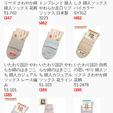
リーズ さわやか綿
トンブレンド 婦人
しさ 婦人ソックス
婦人ソックス 花柄
やわらか足口リブ
バイカラー
51-702
ソックス 日本製
SY312
\347
3223
\462
\462
いたわり設計 やわ
いたわり設計 やわ
いたわり設計 自然
らか綿のはきごこ
らか綿のはきごこ
の思いやり 婦人ソ
ち 婦人カジュアル
ち 婦人カジュアル
ックス さわやか綿
ソックス レース編
ソックス 花ライン
花柄
み
51-103
51-2476
51-101
\385
\385
\385