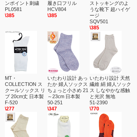
ンポイント刺繍
履き口フリル
ストッキングのよ
PL0581
HCV804
うな靴下 超ハイゲ
\385
\385
ージ
SQV501
\385
MT・
いたわり設計 あっ
いたわり設計 天然
COLLECTION ス
たか 婦人ソックス
繊維 絹 婦人ソック
クールソックス リ
ちょっと小さめ 21
ス しなやかな感触
ブ 20cm丈 日本製
～23cm 日本製
と光沢 無地
F-520
50-251
51-2390
\277
\347
\770