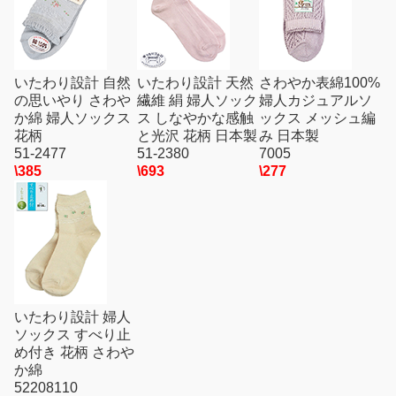
いたわり設計 自然
いたわり設計 天然
さわやか表綿100%
の思いやり さわや
繊維 絹 婦人ソック
婦人カジュアルソ
か綿 婦人ソックス
ス しなやかな感触
ックス メッシュ編
花柄
と光沢 花柄 日本製
み 日本製
51-2477
51-2380
7005
\385
\693
\277
いたわり設計 婦人
ソックス すべり止
め付き 花柄 さわや
か綿
52208110