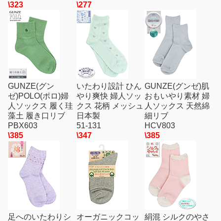
\323
\277
GUNZE(グン
いたわり設計 ひん
GUNZE(グンゼ)肌
ゼ)POLO(ポロ)婦
やり爽快 婦人ソッ
おもいやり素材 婦
人ソックス 履く珪
クス 花柄 メッシュ
人ソックス 天然綿
藻土 履き口リブ
日本製
細リブ
PBX603
51-131
HCV803
\385
\347
\385
足へのいたわりシ
オーガニックコッ
絹混 シルクのやさ