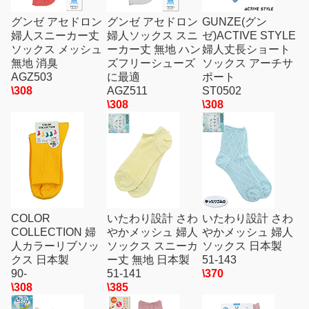
グンゼ アセドロン
グンゼ アセドロン
GUNZE(グン
婦人スニーカー丈
婦人ソックス スニ
ゼ)ACTIVE STYLE
ソックス メッシュ
ーカー丈 無地 ハン
婦人丈長ショート
無地 消臭
ズフリーシューズ
ソックス アーチサ
AGZ503
に最適
ポート
\308
AGZ511
ST0502
\308
\308
COLOR
いたわり設計 さわ
いたわり設計 さわ
COLLECTION 婦
やかメッシュ 婦人
やかメッシュ 婦人
人カラーリブソッ
ソックス スニーカ
ソックス 日本製
クス 日本製
ー丈 無地 日本製
51-143
90-
51-141
\370
\308
\385