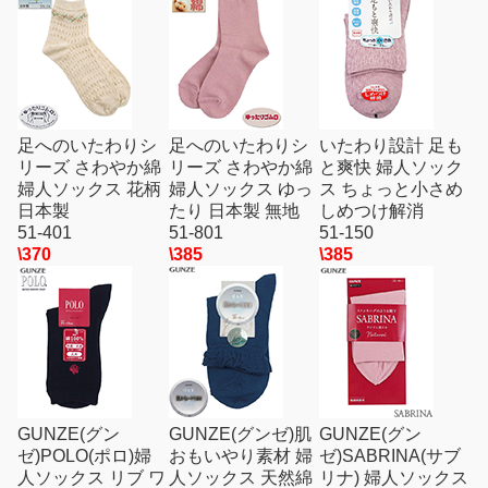
足へのいたわりシ
足へのいたわりシ
いたわり設計 足も
リーズ さわやか綿
リーズ さわやか綿
と爽快 婦人ソック
婦人ソックス 花柄
婦人ソックス ゆっ
ス ちょっと小さめ
日本製
たり 日本製 無地
しめつけ解消
51-401
51-801
51-150
\370
\385
\385
GUNZE(グン
GUNZE(グンゼ)肌
GUNZE(グン
ゼ)POLO(ポロ)婦
おもいやり素材 婦
ゼ)SABRINA(サブ
人ソックス リブ ワ
人ソックス 天然綿
リナ) 婦人ソックス