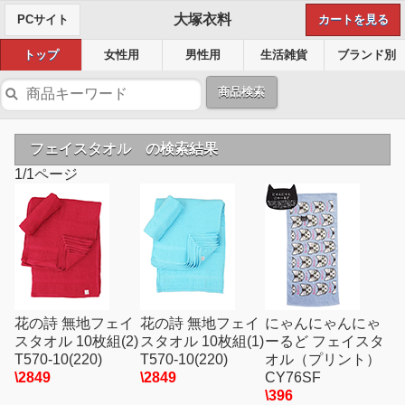
大塚衣料
PCサイト
カートを見る
トップ
女性用
男性用
生活雑貨
ブランド別
商品検索
フェイスタオル の検索結果
1/1ページ
花の詩 無地フェイ
花の詩 無地フェイ
にゃんにゃんにゃ
スタオル 10枚組(2)
スタオル 10枚組(1)
ーるど フェイスタ
T570-10(220)
T570-10(220)
オル（プリント）
\2849
\2849
CY76SF
\396