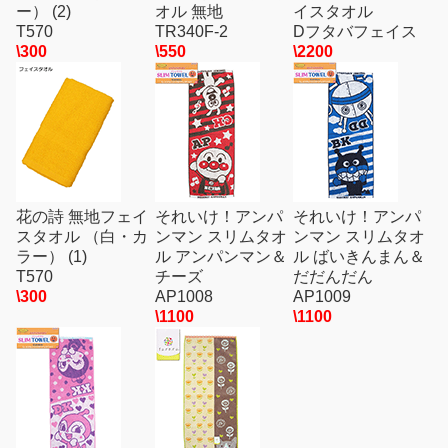
ー） (2)
オル 無地
イスタオル
T570
TR340F-2
Dフタバフェイス
\300
\550
\2200
花の詩 無地フェイ
それいけ！アンパ
それいけ！アンパ
スタオル （白・カ
ンマン スリムタオ
ンマン スリムタオ
ラー） (1)
ル アンパンマン＆
ル ばいきんまん＆
T570
チーズ
だだんだん
\300
AP1008
AP1009
\1100
\1100