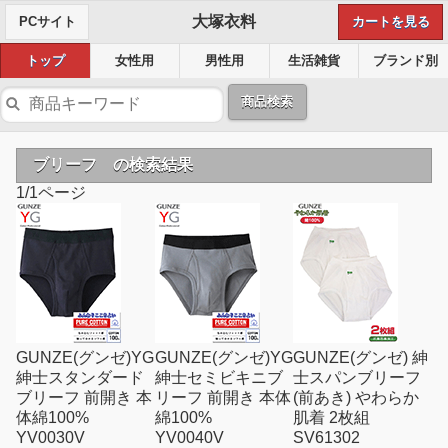
大塚衣料
PCサイト
カートを見る
トップ
女性用
男性用
生活雑貨
ブランド別
商品検索
ブリーフ の検索結果
1/1ページ
GUNZE(グンゼ)YG
GUNZE(グンゼ)YG
GUNZE(グンゼ) 紳
紳士スタンダード
紳士セミビキニブ
士スパンブリーフ
ブリーフ 前開き 本
リーフ 前開き 本体
(前あき) やわらか
体綿100%
綿100%
肌着 2枚組
YV0030V
YV0040V
SV61302