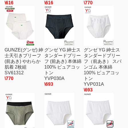
\616
\616
\770
GUNZE(グンゼ) 紳
グンゼ YG 紳士ス
グンゼ YG 紳士ス
士天引きブリーフ
タンダードブリー
タンダードブリー
(前あき) やわらか
フ (前あき) 本体綿
フ（前あき） スパ
肌着 2枚組
100% ピュアコッ
ンゴム 本体綿
SV61312
トン
100% ピュアコッ
\770
YVP030A
トン
\693
YVP031A
\693