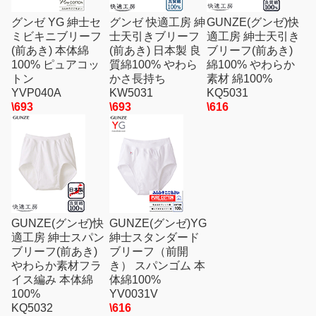
グンゼ YG 紳士セ
グンゼ 快適工房 紳
GUNZE(グンゼ)快
ミビキニブリーフ
士天引きブリーフ
適工房 紳士天引き
(前あき) 本体綿
(前あき) 日本製 良
ブリーフ(前あき)
100% ピュアコッ
質綿100% やわら
綿100% やわらか
トン
かさ長持ち
素材 綿100%
YVP040A
KW5031
KQ5031
\693
\693
\616
GUNZE(グンゼ)快
GUNZE(グンゼ)YG
適工房 紳士スパン
紳士スタンダード
ブリーフ(前あき)
ブリーフ（前開
やわらか素材フラ
き） スパンゴム 本
イス編み 本体綿
体綿100%
100%
YV0031V
KQ5032
\616