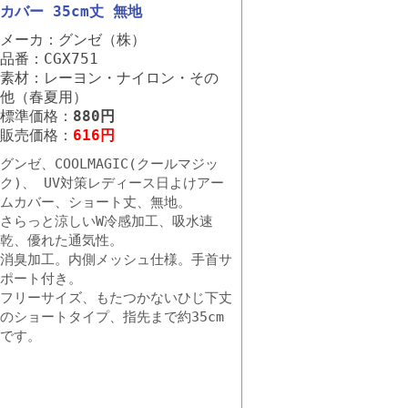
カバー 35cm丈 無地
メーカ：グンゼ（株）
品番：CGX751
素材：レーヨン・ナイロン・その
他（春夏用）
標準価格：
880円
販売価格：
616円
グンゼ、COOLMAGIC(クールマジッ
ク)、 UV対策レディース日よけアー
ムカバー、ショート丈、無地。
さらっと涼しいW冷感加工、吸水速
乾、優れた通気性。
消臭加工。内側メッシュ仕様。手首サ
ポート付き。
フリーサイズ、もたつかないひじ下丈
のショートタイプ、指先まで約35cm
です。