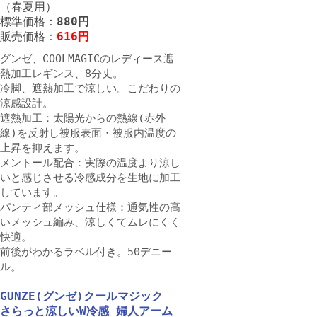
（春夏用）
標準価格：
880円
販売価格：
616円
グンゼ、COOLMAGICのレディース遮
熱加工レギンス、8分丈。
冷脚、遮熱加工で涼しい。こだわりの
涼感設計。
遮熱加工：太陽光からの熱線(赤外
線)を反射し被服表面・被服内温度の
上昇を抑えます。
メントール配合：実際の温度より涼し
いと感じさせる冷感成分を生地に加工
しています。
パンティ部メッシュ仕様：通気性の高
いメッシュ編み、涼しくてムレにくく
快適。
前後がわかるラベル付き。50デニー
ル。
GUNZE(グンゼ)クールマジック
さらっと涼しいW冷感 婦人アーム