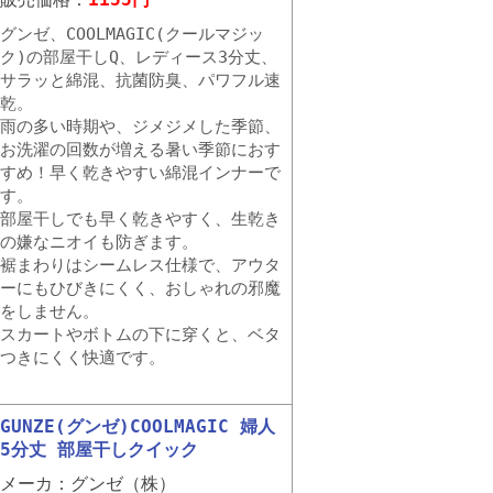
グンゼ、COOLMAGIC(クールマジッ
ク)の部屋干しQ、レディース3分丈、
サラッと綿混、抗菌防臭、パワフル速
乾。
雨の多い時期や、ジメジメした季節、
お洗濯の回数が増える暑い季節におす
すめ！早く乾きやすい綿混インナーで
す。
部屋干しでも早く乾きやすく、生乾き
の嫌なニオイも防ぎます。
裾まわりはシームレス仕様で、アウタ
ーにもひびきにくく、おしゃれの邪魔
をしません。
スカートやボトムの下に穿くと、ベタ
つきにくく快適です。
GUNZE(グンゼ)COOLMAGIC 婦人
5分丈 部屋干しクイック
メーカ：グンゼ（株）