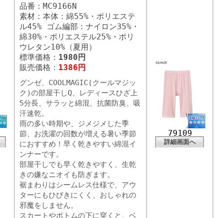
品番：MC9166N
素材：本体：綿55%・ポリエステ
ル45% ゴム編部：ナイロン35%・
綿30%・ポリエステル25%・ポリ
ウレタン10%（夏用）
標準価格：
1980円
販売価格：
1386円
グンゼ、COOLMAGIC(クールマジッ
ク)の部屋干しQ、レディースひざ上
5分長、サラッと綿混、抗菌防臭、吸
汗速乾。
雨の多い時期や、ジメジメした季
79109
節、お洗濯の回数が増える暑い季節
詳細画面へ
におすすめ！早く乾きやすい綿混イ
ンナーです。
部屋干しでも早く乾きやすく、生乾
きの嫌なニオイも防ぎます。
裾まわりはシームレス仕様で、アウ
ターにもひびきにくく、おしゃれの
邪魔をしません。
スカートやボトムの下に穿くと、ベ