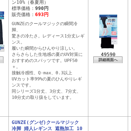
ン10%（春夏用）
標準価格：
990円
販売価格：
693円
GUNZEのクールマジックの瞬間冷
脚、
驚きの冷たさ。レディース1分丈レギ
ンス。
履いた瞬間からひんやり涼しい。
さらさらした生地感の夏のUV対策に
49590
詳細画面へ
おすすめのスパッツです。UPF50
＋。
接触冷感性、Q-max、0.3以上
UVカット率99%の夏のひんやりレギ
ンスです。
同シリーズ1分丈、3分丈、7分丈、
10分丈の取り扱をしています。
GUNZE(グンゼ)クールマジック
冷脚 婦人レギンス 遮熱加工 10