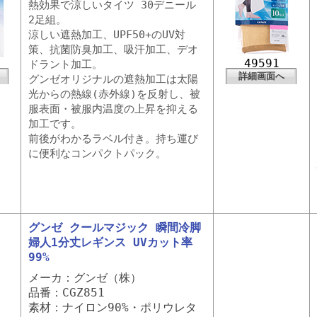
熱効果で涼しいタイツ 30デニール
2足組。
涼しい遮熱加工、UPF50+のUV対
策、抗菌防臭加工、吸汗加工、デオ
49591
ドラント加工。
詳細画面へ
グンゼオリジナルの遮熱加工は太陽
光からの熱線(赤外線)を反射し、被
服表面・被服内温度の上昇を抑える
加工です。
前後がわかるラベル付き。持ち運び
に便利なコンパクトパック。
グンゼ クールマジック 瞬間冷脚
婦人1分丈レギンス UVカット率
99%
メーカ：グンゼ（株）
品番：CGZ851
素材：ナイロン90%・ポリウレタ