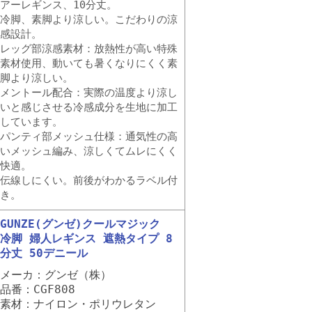
アーレギンス、10分丈。
冷脚、素脚より涼しい。こだわりの涼
感設計。
レッグ部涼感素材：放熱性が高い特殊
素材使用、動いても暑くなりにくく素
脚より涼しい。
メントール配合：実際の温度より涼し
いと感じさせる冷感成分を生地に加工
しています。
パンティ部メッシュ仕様：通気性の高
いメッシュ編み、涼しくてムレにくく
快適。
伝線しにくい。前後がわかるラベル付
き。
GUNZE(グンゼ)クールマジック
冷脚 婦人レギンス 遮熱タイプ 8
分丈 50デニール
メーカ：グンゼ（株）
品番：CGF808
素材：ナイロン・ポリウレタン