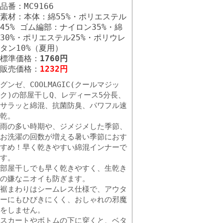
品番：MC9166
素材：本体：綿55%・ポリエステル
45% ゴム編部：ナイロン35%・綿
30%・ポリエステル25%・ポリウレ
タン10%（夏用）
標準価格：
1760円
販売価格：
1232円
グンゼ、COOLMAGIC(クールマジッ
ク)の部屋干しQ、レディース5分長、
サラッと綿混、抗菌防臭、パワフル速
乾。
雨の多い時期や、ジメジメした季節、
お洗濯の回数が増える暑い季節におす
すめ！早く乾きやすい綿混インナーで
す。
部屋干しでも早く乾きやすく、生乾き
の嫌なニオイも防ぎます。
裾まわりはシームレス仕様で、アウタ
ーにもひびきにくく、おしゃれの邪魔
をしません。
スカートやボトムの下に穿くと、ベタ