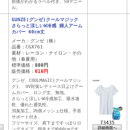
前後がわかるラベル付き。50デニー
ル。
GUNZE(グンゼ)クールマジック
さらっと涼しいW冷感 婦人アーム
カバー 60cm丈
メーカ：グンゼ（株）
品番：CGX761
素材：レーヨン・ナイロン・その
他（春夏用）
標準価格：
880円
販売価格：
616円
グンゼ、COOLMAGIC(クールマジッ
ク)、 UV対策レディース日よけアー
ムカバー、ロング丈、無地。
さらっと涼しいW冷感加工、吸水速
乾、優れた通気性。
消臭加工。内側メッシュ仕様。手首
サポート付き。
73435
フリーサイズ、肩下まですっぽりロ
詳細画面へ
ングタイプ、指先まで約60cmです。