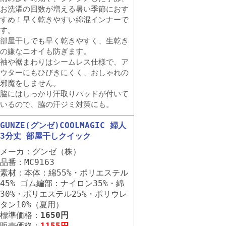
お洗濯の回数が増える暑い季節におす
すめ！早く乾きやすい綿混インナーで
す。
部屋干しでも早く乾きやすく、生乾き
の嫌なニオイも防ぎます。
袖や裾まわりはシームレス仕様で、ア
ウターにもひびきにくく、おしゃれの
邪魔をしません。
脇にはしっかり汗取りパッドが付いて
いるので、脇の汗ジミ対策にも。
GUNZE(グンゼ)COOLMAGIC 婦人
3分丈 部屋干しクイック
メーカ：グンゼ（株）
品番：MC9163
素材：本体：綿55%・ポリエステル
45% ゴム編部：ナイロン35%・綿
30%・ポリエステル25%・ポリウレ
タン10%（夏用）
標準価格：
1650円
販売価格：
1155円