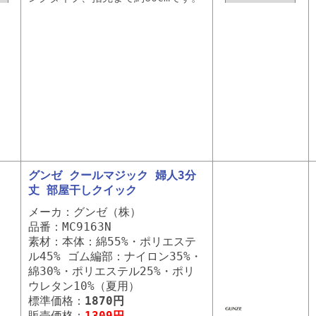
グンゼ クールマジック 婦人3分
丈 部屋干しクイック
メーカ：グンゼ（株）
品番：MC9163N
素材：本体：綿55%・ポリエステ
ル45% ゴム編部：ナイロン35%・
綿30%・ポリエステル25%・ポリ
ウレタン10%（夏用）
標準価格：
1870円
販売価格：
1309円