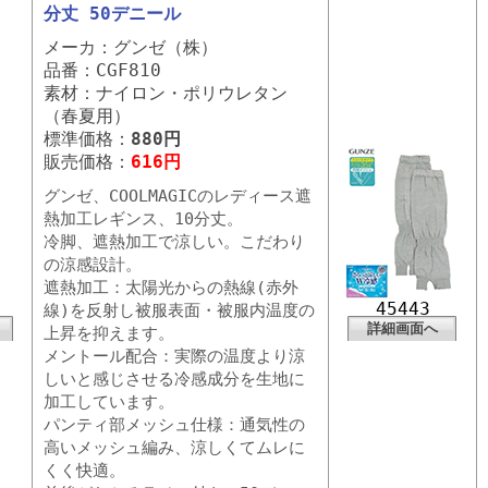
分丈 50デニール
メーカ：グンゼ（株）
品番：CGF810
素材：ナイロン・ポリウレタン
（春夏用）
標準価格：
880円
販売価格：
616円
グンゼ、COOLMAGICのレディース遮
熱加工レギンス、10分丈。
冷脚、遮熱加工で涼しい。こだわり
の涼感設計。
遮熱加工：太陽光からの熱線(赤外
45443
線)を反射し被服表面・被服内温度の
詳細画面へ
上昇を抑えます。
メントール配合：実際の温度より涼
しいと感じさせる冷感成分を生地に
加工しています。
パンティ部メッシュ仕様：通気性の
高いメッシュ編み、涼しくてムレに
くく快適。