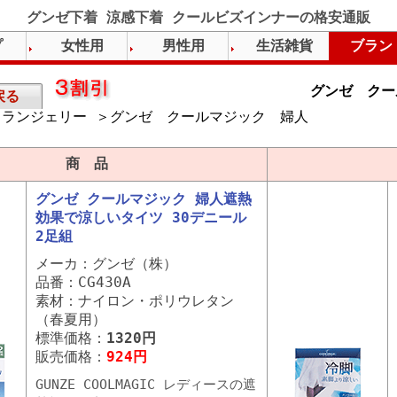
グンゼ下着 涼感下着 クールビズインナーの格安通販
プ
女性用
男性用
生活雑貨
ブラン
グンゼ クー
戻る
ランジェリー ＞グンゼ クールマジック 婦人
）
商 品
グンゼ クールマジック 婦人遮熱
効果で涼しいタイツ 30デニール
2足組
メーカ：グンゼ（株）
品番：CG430A
素材：ナイロン・ポリウレタン
（春夏用）
標準価格：
1320円
販売価格：
924円
GUNZE COOLMAGIC レディースの遮