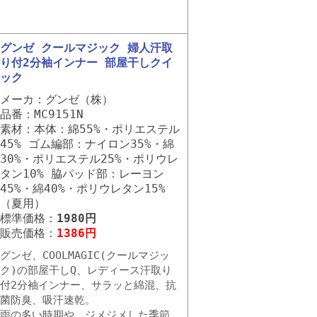
グンゼ クールマジック 婦人汗取
り付2分袖インナー 部屋干しクイ
ック
メーカ：グンゼ（株）
品番：MC9151N
素材：本体：綿55%・ポリエステル
45% ゴム編部：ナイロン35%・綿
30%・ポリエステル25%・ポリウレ
タン10% 脇パッド部：レーヨン
45%・綿40%・ポリウレタン15%
（夏用）
標準価格：
1980円
販売価格：
1386円
グンゼ、COOLMAGIC(クールマジッ
ク)の部屋干しQ、レディース汗取り
付2分袖インナー、サラッと綿混、抗
菌防臭、吸汗速乾。
雨の多い時期や、ジメジメした季節、