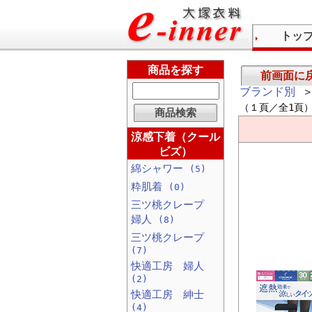
トッ
商品を探す
前画面に
ブランド別
＞
（１頁／全1頁
涼感下着（クール
ビズ）
綿シャワー
(5)
粋肌着
(0)
三ツ桃クレープ
婦人
(8)
三ツ桃クレープ
(7)
快適工房 婦人
(2)
快適工房 紳士
(4)