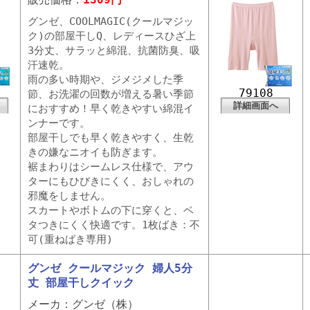
グンゼ、COOLMAGIC(クールマジッ
ク)の部屋干しQ、レディースひざ上
3分丈、サラッと綿混、抗菌防臭、吸
汗速乾。
雨の多い時期や、ジメジメした季
79108
節、お洗濯の回数が増える暑い季節
詳細画面へ
におすすめ！早く乾きやすい綿混イ
ンナーです。
部屋干しでも早く乾きやすく、生乾
きの嫌なニオイも防ぎます。
裾まわりはシームレス仕様で、アウ
ターにもひびきにくく、おしゃれの
邪魔をしません。
スカートやボトムの下に穿くと、ベ
タつきにくく快適です。1枚ばき：不
可(重ねばき専用)
グンゼ クールマジック 婦人5分
丈 部屋干しクイック
メーカ：グンゼ（株）