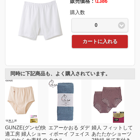
販売価格：
\1386
購入数
0
カートに入れる
同時に下記商品も、よく購入されています。
GUNZE(グンゼ)快
エアーかおる ダデ
婦人 フィットして
適工房 婦人ショー
ィボーイ フェイス
あたたかショーツ