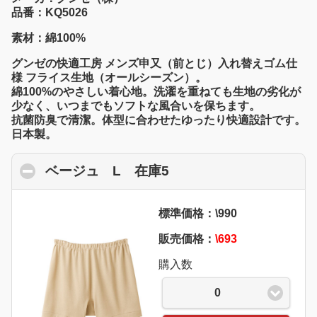
品番：KQ5026
素材：綿100%
グンゼの快適工房 メンズ申又（前とじ）入れ替えゴム仕
様 フライス生地（オールシーズン）。
綿100%のやさしい着心地。洗濯を重ねても生地の劣化が
少なく、いつまでもソフトな風合いを保ちます。
抗菌防臭で清潔。体型に合わせたゆったり快適設計です。
日本製。
ベージュ L 在庫5
click to collapse conte
標準価格：\990
販売価格：
\693
購入数
0