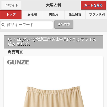
大塚衣料
PCサイト
カートを見る
トップ
女性用
男性用
生活雑貨
ブランド別
商品検索
GUNZE(グンゼ)快適工房 紳士申又(前とじ)フライス
編み 綿100%
商品写真