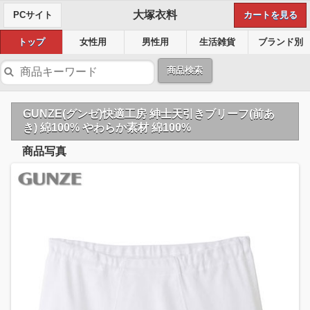
大塚衣料
PCサイト
カートを見る
トップ
女性用
男性用
生活雑貨
ブランド別
商品検索
GUNZE(グンゼ)快適工房 紳士天引きブリーフ(前あ
き) 綿100% やわらか素材 綿100%
商品写真