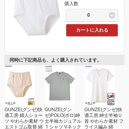
購入数
0
カートに入れる
同時に下記商品も、よく購入されています。
GUNZE(グンゼ)快
GUNZE(グン
GUNZE(グンゼ)快
適工房 婦人ショー
ゼ)POLO(ポロ)紳
適工房 紳士半袖Ｕ
ツ やわらか素材 ウ
士半袖カジュアル
首 やわらか素材 フ
エストゴム取替 綿
Ｔシャツ Vネック
ライス編み 綿