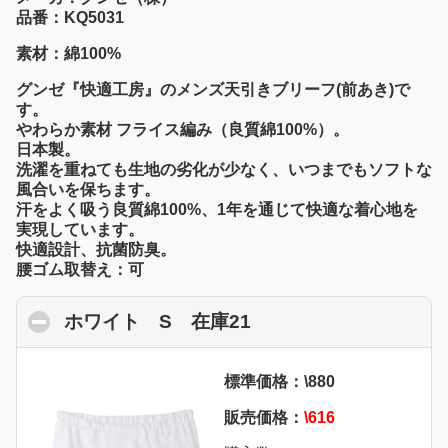
品番：KQ5031
素材：綿100%
グンゼ『快適工房』のメンズ天引きブリーフ(前あき)で
す。
やわらか素材 フライス編み（良質綿100%）。
日本製。
洗濯を重ねても生地の劣化が少なく、いつまでもソフトな
風合いを保ちます。
汗をよく吸う良質綿100%、1年を通じて快適な着心地を
実現しています。
快適設計、抗菌防臭。
腰ゴム取替え：可
ホワイト S 在庫21
click to collapse con
標準価格：\880
販売価格：
\616